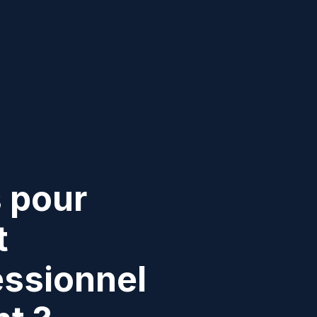
s pour
t
essionnel